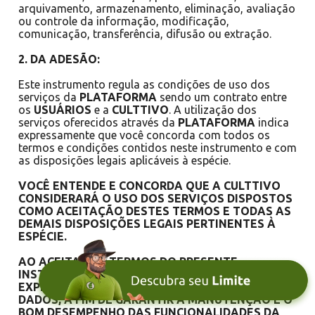
arquivamento, armazenamento, eliminação, avaliação
ou controle da informação, modificação,
comunicação, transferência, difusão ou extração.
2. DA ADESÃO:
Este instrumento regula as condições de uso dos
serviços da
PLATAFORMA
sendo um contrato entre
os
USUÁRIOS
e a
CULTTIVO
. A utilização dos
serviços oferecidos através da
PLATAFORMA
indica
expressamente que você concorda com todos os
termos e condições contidos neste instrumento e com
as disposições legais aplicáveis à espécie.
VOCÊ ENTENDE E CONCORDA QUE A
CULTTIVO
CONSIDERARÁ O USO DOS SERVIÇOS DISPOSTOS
COMO ACEITAÇÃO DESTES TERMOS E TODAS AS
DEMAIS DISPOSIÇÕES LEGAIS PERTINENTES À
ESPÉCIE.
AO ACEITAR OS TERMOS DO PRESENTE
INSTRUMENTO, O USUÁRIO AUTORIZA
EXPRESSAMENTE O TRATAMENTO DE SEUS
DADOS, A FIM DE GARANTIR A MANUTENÇÃO E O
BOM DESEMPENHO DAS FUNCIONALIDADES DA