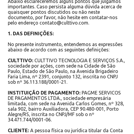
Abaixo esclareceremos alguns pontos que julgamos
importantes. Caso persista alguma dúvida acerca de
quaisquer pontos discutidos ou não neste
documento, por favor, não hesite em contatar-nos
pelo endereço contato@culttivo.com.
1. DAS DEFINIÇÕES:
No presente instrumento, entendemos as expressões
abaixo de acordo com as seguintes definições:
CULTTIVO:
CULTTIVO TECNOLOGIA E SERVIÇOS S.A.,
sociedade por ações, com sede na Cidade de São
Paulo, Estado de São Paulo, na Avenida Brigadeiro
Faria Lima, nº 2391, conjunto 132, inscrita no CNPJ
sob nº 36.113.188/0001-21.
INSTITUIÇÃO DE PAGAMENTO:
PAGME SERVICOS
DE PAGAMENTOS LTDA., sociedade empresária
limitada, com sede na Avenida Carlos Gomes, nº 328,
sala 902, bairro Auxiliadora, CEP 90.480-001, Porto
Alegre/RS, inscrita no CNPJ/MF sob o nº
34.471.744/0001-06.
CLIENTE:
A pessoa física ou jurídica titular da Conta